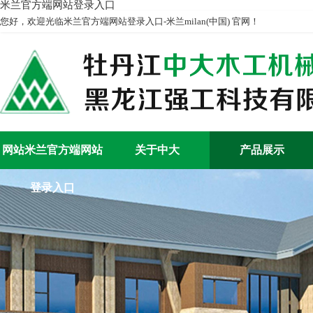
米兰官方端网站登录入口
您好，欢迎光临米兰官方端网站登录入口-米兰milan(中国) 官网！
网站米兰官方端网站
关于中大
产品展示
登录入口