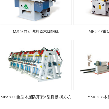
MJ153自动进料原木圆锯机
MB204F
MPA8000重型木屋防开裂A型拼板/拼方机
YMC× 3