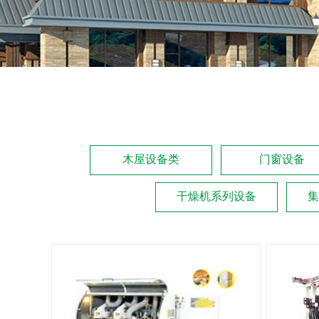
木屋设备类
门窗设备
干燥机系列设备
集