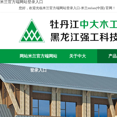
米兰官方端网站登录入口
您好，欢迎光临米兰官方端网站登录入口-米兰milan(中国) 官网！
网站米兰官方端网站
关于中大
产品
登录入口