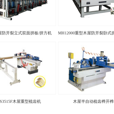
屋防开裂立式双面拼板/拼方机
MH12000重型木屋防开裂卧式
S3515F木屋重型梳齿机
木屋半自动梳齿榫开榫