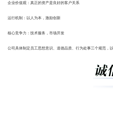
企业价值观：真正的资产是良好的客户关系
运行机制：以人为本，激励创新
核心竞争力：技术服务，市场开发
公司具体制定员工思想意识、道德品质、行为处事三个规范，以