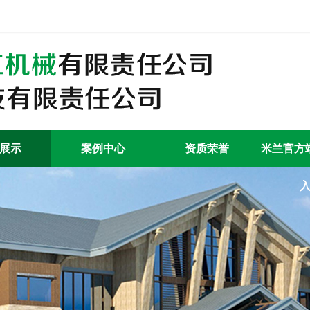
展示
案例中心
资质荣誉
米兰官方