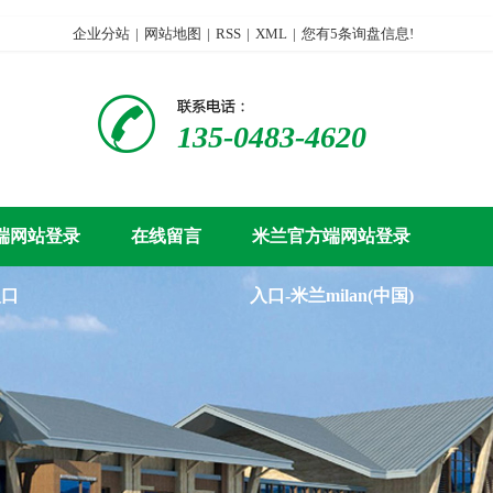
企业分站
|
网站地图
|
RSS
|
XML
|
您有
5
条询盘信息!
135-0483-4620
端网站登录
在线留言
米兰官方端网站登录
入口
入口-米兰milan(中国)