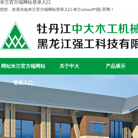
米兰官方端网站登录入口
您好，欢迎光临米兰官方端网站登录入口-米兰milan(中国) 官网！
网站米兰官方端网站
关于中大
产品展示
登录入口