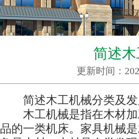
简述木
更新时间：2021-
简述木工机械分类及发
木工机械是指在木材加工
品的一类机床。家具机械是