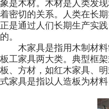
象是木材。木材是人类发现
着密切的关系。人类在长期
正是通过人们长期生产实践
的。
木家具是指用木制材料制
板工家具两大类。典型框架
板、方材，如红木家具、明
式家具是指以人造板为材料