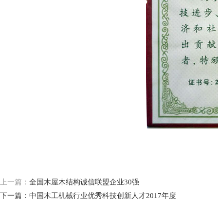
上一篇：
全国木屋木结构诚信联盟企业30强
下一篇：
中国木工机械行业优秀科技创新人才2017年度