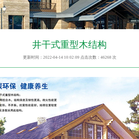
井干式重型木结构
更新时间：2022-04-14 10:02:09 点击次数：46268 次