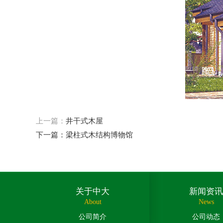
上一篇：
井干式木屋
下一篇：
梁柱式木结构博物馆
关于中大
新闻资讯
About
News
公司简介
公司动态