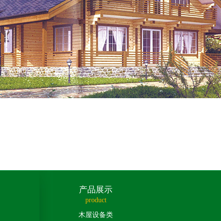
产品展示
product
木屋设备类