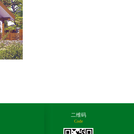
二维码
Code