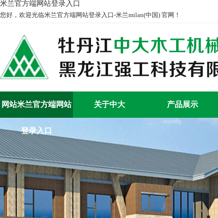
米兰官方端网站登录入口
您好，欢迎光临米兰官方端网站登录入口-米兰milan(中国) 官网！
网站米兰官方端网站
关于中大
产品展示
登录入口