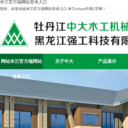
米兰官方端网站登录入口
您好，欢迎光临米兰官方端网站登录入口-米兰milan(中国) 官网！
网站米兰官方端网站
关于中大
产品展示
登录入口