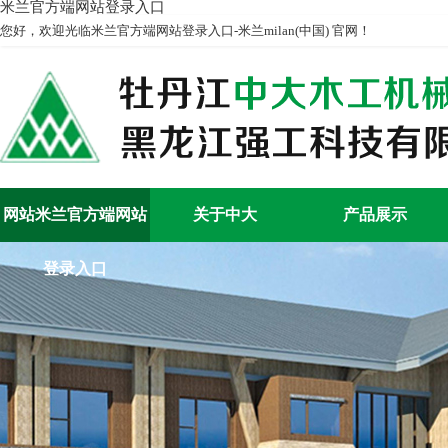
米兰官方端网站登录入口
您好，欢迎光临米兰官方端网站登录入口-米兰milan(中国) 官网！
网站米兰官方端网站
关于中大
产品展示
登录入口