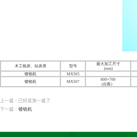
最大加工尺寸
木工铣床、钻床类
型号
(mm)
镂铣机
MX505
800×700
镂铣机
MX507
(台面）
上一篇：已经是第一篇了
下一篇：
镂铣机