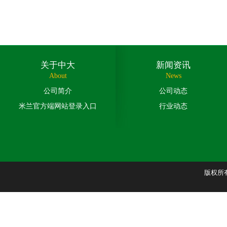
关于中大
新闻资讯
About
News
公司简介
公司动态
米兰官方端网站登录入口
行业动态
版权所有